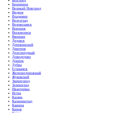
Белгород
Бронницы
Великий Новгород
Видное
Владимир
Волгоград
Волоколамск
Воронеж
Воскресенск
Вязники
Дедовск
Дзержинский
Дмитров
Долгопрудный
Домодедово
Донецк
Дубна
Егорьевск
Железнодорожный
Жуковский
Звенигород
Зеленоград
Ивантеевка
Истра
Казань
Калининград
Кашира
Киров