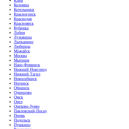
Клин
Коломна
Котельники
Красногорск
Краснодар
Красноярск
Кубинка
Лобня
Луховицы
Лыткарино
Люберцы
Можайск
Москва
Мытищи
Наро-Фоминск
Нижний Новгород
Нижний Тагил
Новосибирск
Ногинск
Обнинск
Одинцово
Омск
Орел
Орехово-Зуево
Павловский-Посад
Пермь
Подольск
Пушкино