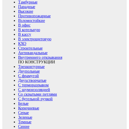
Тамбурные
Парадные
Высокие
Противопожарные
Взломостойкие
В офис
В котельную
В кассу
В электрощитовую
КХО
Строительные
Антивандальные
Внутреннего открывания
ПО КОНСТРУКЦИИ
Трехконтурные
Двупольные
С фрамугой
Двухстворчатые
С терморазрывом
С шумоизоляцией
Со скрытыми петлями
С бугельной ручкой
Белые
Коричневые
Серые
Зеленые
Темные
Синие