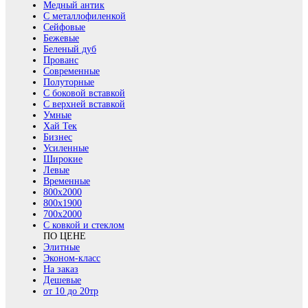
Медный антик
С металлофиленкой
Сейфовые
Бежевые
Беленый дуб
Прованс
Современные
Полуторные
С боковой вставкой
С верхней вставкой
Умные
Хай Тек
Бизнес
Усиленные
Широкие
Левые
Временные
800х2000
800x1900
700x2000
С ковкой и стеклом
ПО ЦЕНЕ
Элитные
Эконом-класс
На заказ
Дешевые
от 10 до 20тр