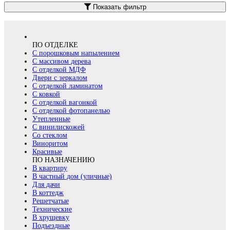
Показать фильтр
ПО ОТДЕЛКЕ
С порошковым напылением
С массивом дерева
С отделкой МДФ
Двери с зеркалом
С отделкой ламинатом
С ковкой
С отделкой вагонкой
С отделкой фотопанелью
Утепленные
С винилискожей
Со стеклом
Виноритом
Красивые
ПО НАЗНАЧЕНИЮ
В квартиру
В частный дом (уличные)
Для дачи
В коттедж
Решетчатые
Технические
В хрущевку
Подъездные