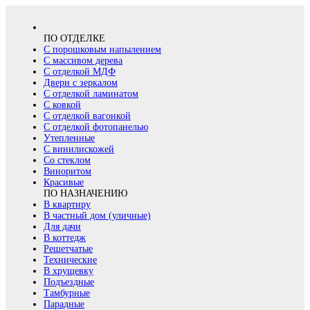
ПО ОТДЕЛКЕ
С порошковым напылением
С массивом дерева
С отделкой МДФ
Двери с зеркалом
С отделкой ламинатом
С ковкой
С отделкой вагонкой
С отделкой фотопанелью
Утепленные
С винилискожей
Со стеклом
Виноритом
Красивые
ПО НАЗНАЧЕНИЮ
В квартиру
В частный дом (уличные)
Для дачи
В коттедж
Решетчатые
Технические
В хрущевку
Подъездные
Тамбурные
Парадные