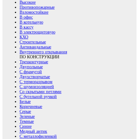
Высокие
Противопожарные
Взломостойкие
В офис
В котельную
В кассу
В электрощитовую
КХО
Строительные
Антивандальные
Внутреннего открывания
ПО КОНСТРУКЦИИ
Трехконтурные
Двупольные
С фрамугой
Двухстворчатые
С терморазрывом
С шумоизоляцией
Со скрытыми петлями
С бугельной ручкой
Белые
Коричневые
Серые
Зеленые
Темные
Синие
Медный антик
С металлофиленкой