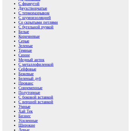
С фрамугой
Двухстворчатые
С терморазрывом
С шумоизоляцией
Со скрытыми петлями
С бугельной ручкой
Белые
Коричневые
Серые
Зеленые
Темные
Синие
Медный антик
С металлофиленкой
Сейфовые
Бежевые
Беленый дуб
Прованс
Современные
Полуторные
С боковой вставкой
С верхней вставкой
Умные
Хай Тек
Бизнес
Усиленные
Широкие
Левые