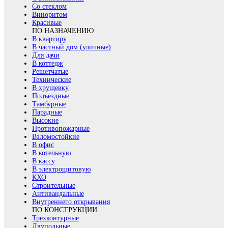
Со стеклом
Виноритом
Красивые
ПО НАЗНАЧЕНИЮ
В квартиру
В частный дом (уличные)
Для дачи
В коттедж
Решетчатые
Технические
В хрущевку
Подъездные
Тамбурные
Парадные
Высокие
Противопожарные
Взломостойкие
В офис
В котельную
В кассу
В электрощитовую
КХО
Строительные
Антивандальные
Внутреннего открывания
ПО КОНСТРУКЦИИ
Трехконтурные
Двупольные