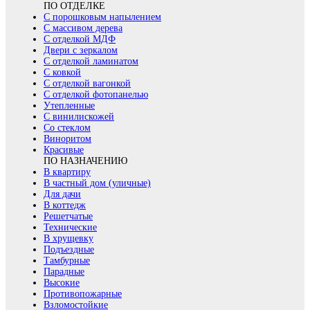
ПО ОТДЕЛКЕ
С порошковым напылением
С массивом дерева
С отделкой МДФ
Двери с зеркалом
С отделкой ламинатом
С ковкой
С отделкой вагонкой
С отделкой фотопанелью
Утепленные
С винилискожей
Со стеклом
Виноритом
Красивые
ПО НАЗНАЧЕНИЮ
В квартиру
В частный дом (уличные)
Для дачи
В коттедж
Решетчатые
Технические
В хрущевку
Подъездные
Тамбурные
Парадные
Высокие
Противопожарные
Взломостойкие