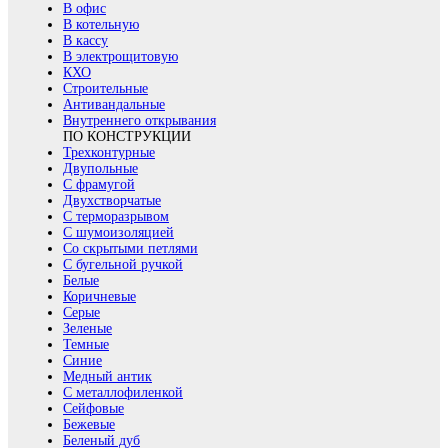
В офис
В котельную
В кассу
В электрощитовую
КХО
Строительные
Антивандальные
Внутреннего открывания
ПО КОНСТРУКЦИИ
Трехконтурные
Двупольные
С фрамугой
Двухстворчатые
С терморазрывом
С шумоизоляцией
Со скрытыми петлями
С бугельной ручкой
Белые
Коричневые
Серые
Зеленые
Темные
Синие
Медный антик
С металлофиленкой
Сейфовые
Бежевые
Беленый дуб