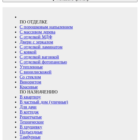
ПО ОТДЕЛКЕ
С порошковым напылением
С массивом дерева
С отделкой МДФ
Двери с зеркалом
С отделкой ламинатом
С ковкой
С отделкой вагонкой
С отделкой фотопанелью
Утепленные
С винилискожей
Со стеклом
Виноритом
Красивые
ПО НАЗНАЧЕНИЮ
В квартиру
В частный дом (уличные)
Для дачи
В коттедж
Решетчатые
Технические
В хрущевку
Подъездные
Тамбурные