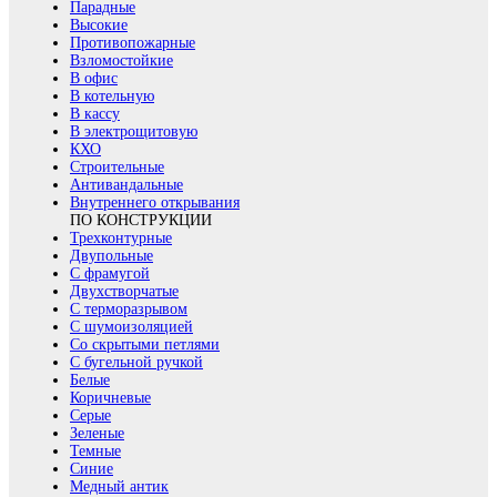
Парадные
Высокие
Противопожарные
Взломостойкие
В офис
В котельную
В кассу
В электрощитовую
КХО
Строительные
Антивандальные
Внутреннего открывания
ПО КОНСТРУКЦИИ
Трехконтурные
Двупольные
С фрамугой
Двухстворчатые
С терморазрывом
С шумоизоляцией
Со скрытыми петлями
С бугельной ручкой
Белые
Коричневые
Серые
Зеленые
Темные
Синие
Медный антик