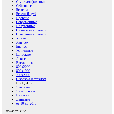
С металлофиленкой
Сейфовые
Бежевые
Беленый дуб
Прованс
Современные
Полуторные
С боковой вставкой
С верхней вставкой
Умные
Хай Тек
Бизнес
Усиленные
Широкие
Левые
Временные
800х2000
800x1900
700x2000
С ковкой и стеклом
ПО ЦЕНЕ
Элитные
Эконом-класс
На заказ
Дешевые
от 10 до 20тр
показать еще